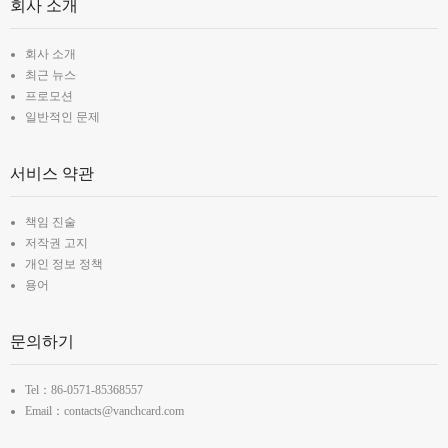
회사 소개
회사 소개
최근 뉴스
프로모션
일반적인 문제
서비스 약관
책임 진술
저작권 고지
개인 정보 정책
용어
문의하기
Tel：86-0571-85368557
Email：contacts@vanchcard.com