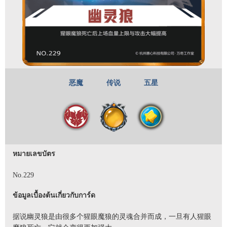
恶魔
传说
五星
หมายเลขบัตร
No.229
ข้อมูลเบื้องต้นเกี่ยวกับการ์ด
据说幽灵狼是由很多个猩眼魔狼的灵魂合并而成，一旦有人猩眼