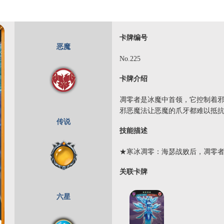
卡牌编号
恶魔
No.225
卡牌介绍
凋零者是冰魔中首领，它控制着
邪恶魔法让恶魔的爪牙都难以抵
传说
技能描述
★寒冰凋零：海瑟战败后，凋零者
关联卡牌
六星