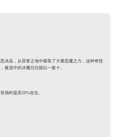
邪恶冰晶，从异寒之地中吸取了大量恶魔之力，这种奇怪
抗，被选中的冰魔往往能以一敌十。
登场时提高50%攻击。