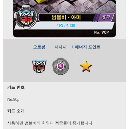
오토봇
서사시
1 에너지 포인트
카드 번호
No.90p
카드 소개
사용하면 범블비의 치명타 적중률이 증가합니다.