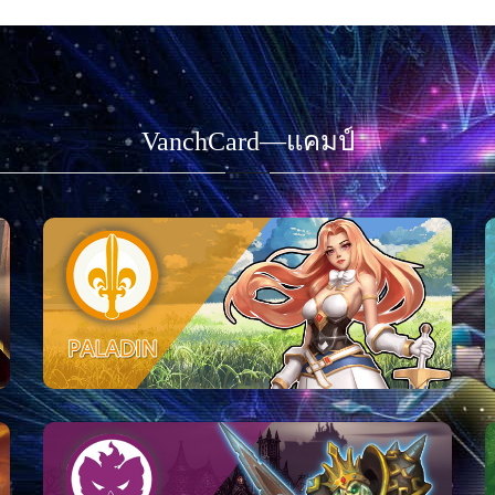
VanchCard—แคมป์