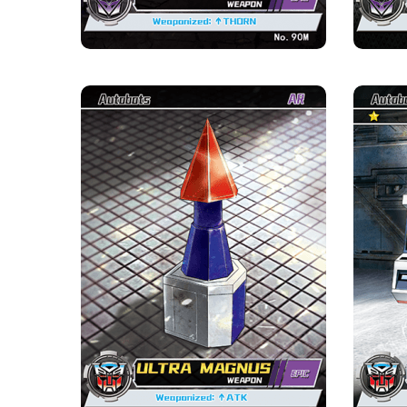
อัลตร้า แมกนัส·อาวุธ
ความหายาก
ค่าย
มหากาพย์
ออโต้บอท
ข้อมูลเบื้องต้นเกี่ยวกับการ์ด
อาวุธ : ใช้โจมตี