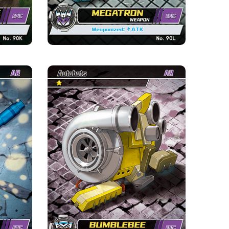
ธ
บัมเบิ้ลบี·เกราะ
ความหายาก
ค่าย
อน
มหากาพย์
ออโต้บอท
ความแข็งแกร่ง จุด
หนึ่ง ความแข็งแกร่ง จุด
์ด
ข้อมูลเบื้องต้นเกี่ยวกับการ์ด
ตีจุดตาย
เกราะ : ความเสียหายจุดตาย