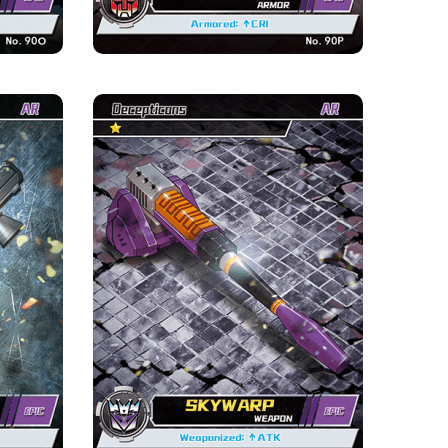
อ
สกายวาร์ป·อาวุธ
ความหายาก
ค่าย
ท
มหากาพย์
ดิเซปติคอน
ความแข็งแกร่ง จุด
หนึ่ง ความแข็งแกร่ง จุด
์ด
ข้อมูลเบื้องต้นเกี่ยวกับการ์ด
: ใช้โจมตี
อาวุธ :ใช้โจมตี