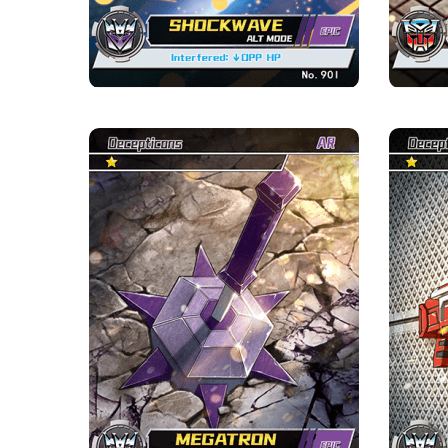
คนต่อไปจะลดลง 30%
เจ็ทไฟร์·อาวุธ
ความหายาก
ค่าย
มหากาพย์
ดิเซปติคอน
ความแข็งแกร่ง จุด
หนึ่ง ความแข็งแกร่ง จุด
ข้อมูลเบื้องต้นเกี่ยวกับการ์ด
อาวุธ : ใช้โจมตี