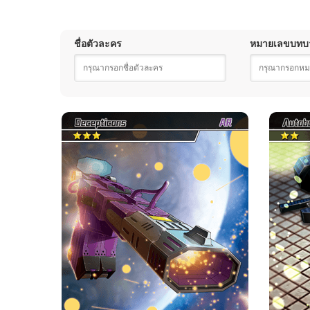
ชื่อตัวละคร
หมายเลขบทบ
ช็อคเวฟ·โหมดทางเลือก
อ
ความหายาก
ค่าย
มหากาพย์
ดิเซปติคอน
ความแข็งแกร่ง จุด
สาม ความแข็งแกร่ง จุด
ข้อมูลเบื้องต้นเกี่ยวกับการ์ด
โอกาส : เพิ่มเลือด
คำอธิบายทักษะ
★ช็อคเวฟ：ปริมาณเลือดของฝ่ายตรงข้าม