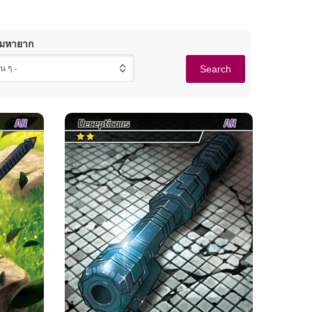
มหายาก
ื่น ๆ -
ุธ
เมกะทรอน·อาวุธ
ย
ความหายาก
ค่าย
บอท
มหากาพย์
ดิเซปติคอน
์ด
ความแข็งแกร่ง จุด
เพิ่มเลือด
สอง ความแข็งแกร่ง จุด
ข้อมูลเบื้องต้นเกี่ยวกับการ์ด
อาวุธ : ใช้โจมตี