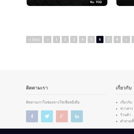
Pagination
หน้า
« first
หน้า
‹‹
Page
1
Page
2
Page
3
Page
4
Page
5
6
Page
7
Page
8
Next
››
แรก
ก่อน
page
หน้า
ติดตามเรา
เกี่ยวกับ
ติดตามเราในช่องทางโซเชียลมีเดีย
เกี่ยวกับ
ข่าวสาร
ร้านค้า
คำถามที