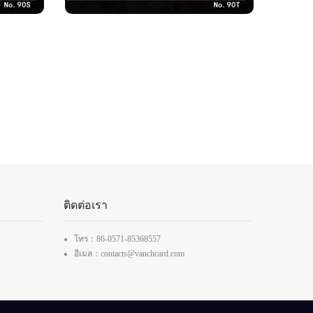
ติดต่อเรา
โทร：86-0571-85368557
อีเมล：contacts@vanchcard.com