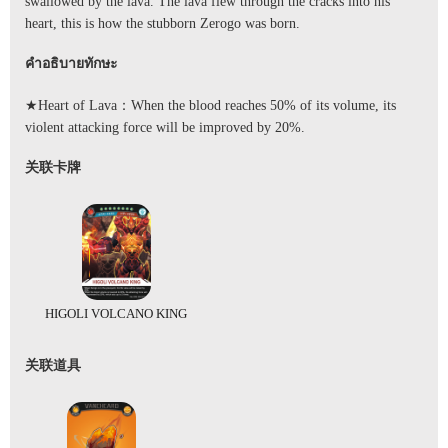
swallowed by the lava. The lava flew through the cracks into his
heart, this is how the stubborn Zerogo was born.
คำอธิบายทักษะ
★Heart of Lava：When the blood reaches 50% of its volume, its
violent attacking force will be improved by 20%.
关联卡牌
HIGOLI VOLCANO KING
关联道具