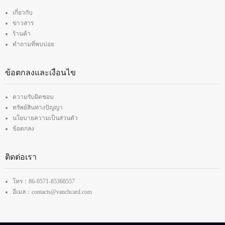
เกี่ยวกับ
ข่าวสาร
ร้านค้า
คำถามที่พบบ่อย
ข้อตกลงและเงื่อนไข
ความรับผิดชอบ
ทรัพย์สินทางปัญญา
นโยบายความเป็นส่วนตัว
ข้อตกลง
ติดต่อเรา
โทร：86-0571-85368557
อีเมล：contacts@vanchcard.com