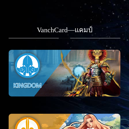
VanchCard—แคมป์