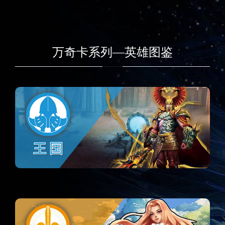
万奇卡系列—英雄图鉴