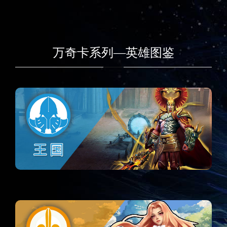
万奇卡系列—英雄图鉴