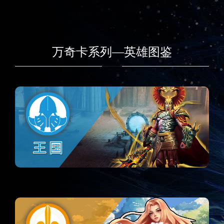
万奇卡系列—英雄图鉴