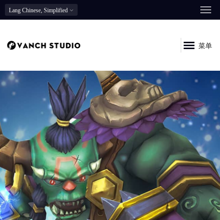
Lang
Chinese, Simplified
菜单