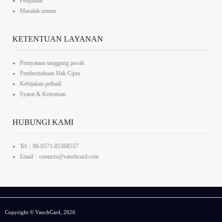
Penjualan
Masalah umum
KETENTUAN LAYANAN
Pernyataan tanggung jawab
Pemberitahuan Hak Cipta
Kebijakan pribadi
Syarat & Ketentuan
HUBUNGI KAMI
Tel：86-0571-85368557
Email：contacts@vanchcard.com
Copyright © VanchCard, 2026