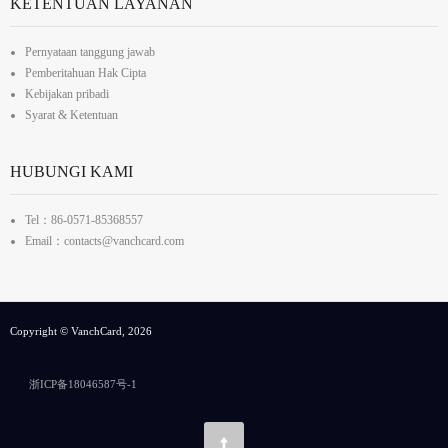
KETENTUAN LAYANAN
Pernyataan tanggung jawab
Pemberitahuan Hak Cipta
Kebijakan pribadi
Syarat & Ketentuan
HUBUNGI KAMI
Tel：86-0571-85368557
Email：contacts@vanchcard.com
Copyright © VanchCard, 2026
浙ICP备18046587号-1