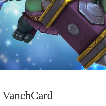
VanchCard