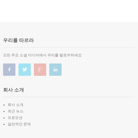
우리를 따르라
모든 주요 소셜 미디어에서 우리를 팔로우하세요
회사 소개
회사 소개
최근 뉴스
프로모션
일반적인 문제