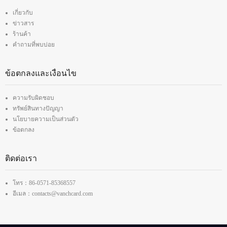
เกี่ยวกับ
ข่าวสาร
ร้านค้า
คำถามที่พบบ่อย
ข้อตกลงและเงื่อนไข
ความรับผิดชอบ
ทรัพย์สินทางปัญญา
นโยบายความเป็นส่วนตัว
ข้อตกลง
ติดต่อเรา
โทร：86-0571-85368557
อีเมล：contacts@vanchcard.com