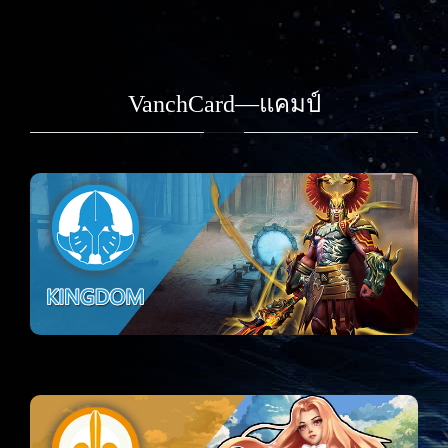
VanchCard—แคมป์