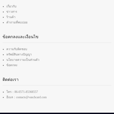
เกี่ยวกับ
ข่าวสาร
ร้านค้า
คำถามที่พบบ่อย
ข้อตกลงและเงื่อนไข
ความรับผิดชอบ
ทรัพย์สินทางปัญญา
นโยบายความเป็นส่วนตัว
ข้อตกลง
ติดต่อเรา
โทร：86-0571-85368557
อีเมล：contacts@vanchcard.com