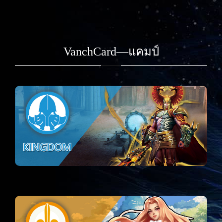
VanchCard—แคมป์