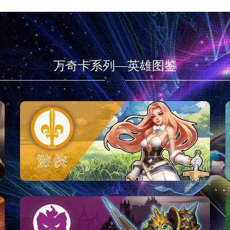
万奇卡系列—英雄图鉴