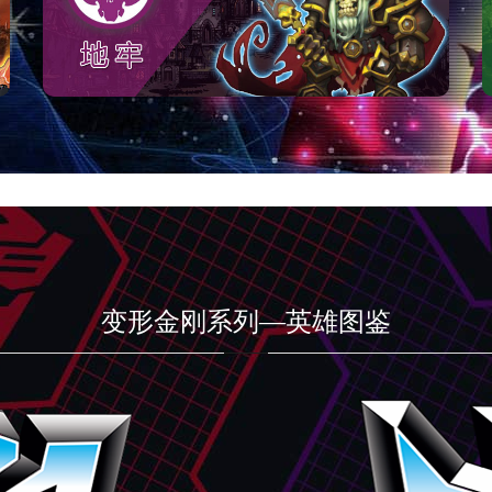
变形金刚系列—英雄图鉴