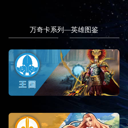
万奇卡系列—英雄图鉴