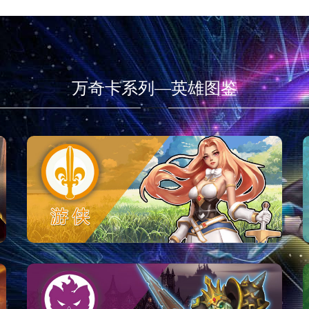
万奇卡系列—英雄图鉴