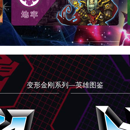
变形金刚系列—英雄图鉴