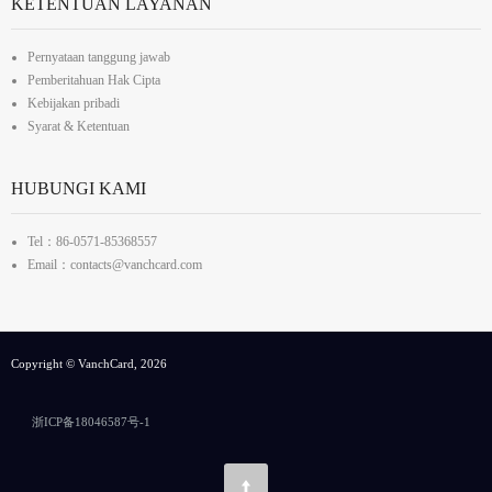
KETENTUAN LAYANAN
Pernyataan tanggung jawab
Pemberitahuan Hak Cipta
Kebijakan pribadi
Syarat & Ketentuan
HUBUNGI KAMI
Tel：86-0571-85368557
Email：contacts@vanchcard.com
Copyright © VanchCard, 2026
浙ICP备18046587号-1