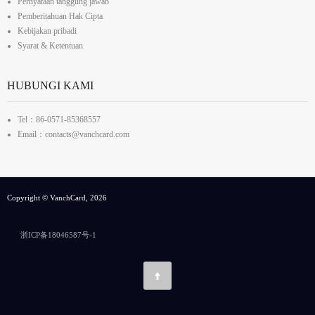
Pernyataan tanggung jawab
Pemberitahuan Hak Cipta
Kebijakan pribadi
Syarat & Ketentuan
HUBUNGI KAMI
Tel：86-0571-85368557
Email：contacts@vanchcard.com
Copyright © VanchCard, 2026
浙ICP备18046587号-1