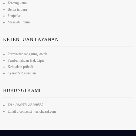
Tentang kami
Berita terbaru
Penjualan
Masalah umum
KETENTUAN LAYANAN
Pernyataan tanggung jawab
Pemberitahuan Hak Cipta
Kebijakan pribadi
Syarat & Ketentuan
HUBUNGI KAMI
Tel：86-0571-85368557
Email：contacts@vanchcard.com