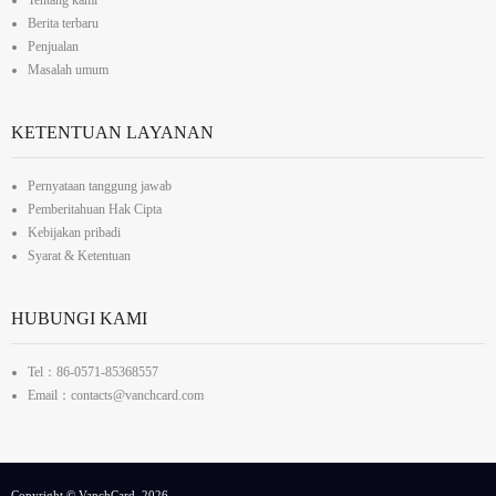
Tentang kami
Berita terbaru
Penjualan
Masalah umum
KETENTUAN LAYANAN
Pernyataan tanggung jawab
Pemberitahuan Hak Cipta
Kebijakan pribadi
Syarat & Ketentuan
HUBUNGI KAMI
Tel：86-0571-85368557
Email：contacts@vanchcard.com
Copyright © VanchCard, 2026