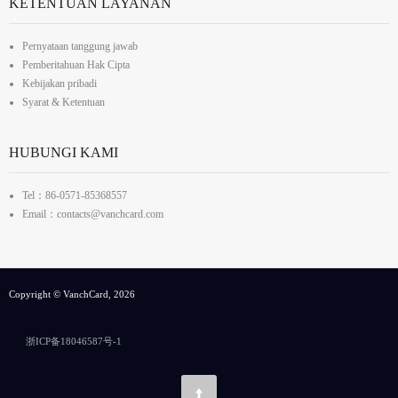
KETENTUAN LAYANAN
Pernyataan tanggung jawab
Pemberitahuan Hak Cipta
Kebijakan pribadi
Syarat & Ketentuan
HUBUNGI KAMI
Tel：86-0571-85368557
Email：contacts@vanchcard.com
Copyright © VanchCard, 2026
浙ICP备18046587号-1