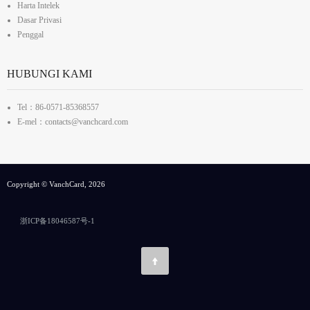
Harta Intelek
Dasar Privasi
Penggal
HUBUNGI KAMI
Tel：86-0571-85368557
E-mel：contacts@vanchcard.com
Copyright © VanchCard, 2026
浙ICP备18046587号-1