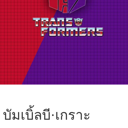
บัมเบิ้ลบี·เกราะ