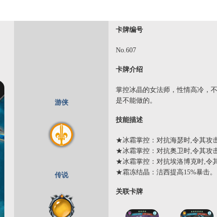
卡牌编号
No.607
卡牌介绍
掌控冰晶的女法师，性情高冷，
是不能做的。
游侠
技能描述
★冰霜掌控：对抗海瑟时,令其攻击降
★冰霜掌控：对抗奥卫时,令其攻击降
★冰霜掌控：对抗埃洛博克时,令其
★霜冻结晶：洁西提高15%暴击。
传说
关联卡牌