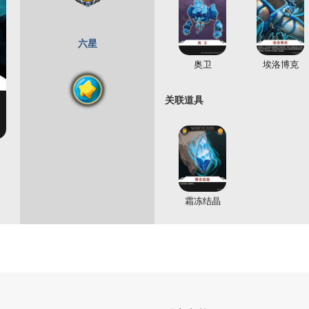
六星
奥卫
埃洛博克
关联道具
霜冻结晶