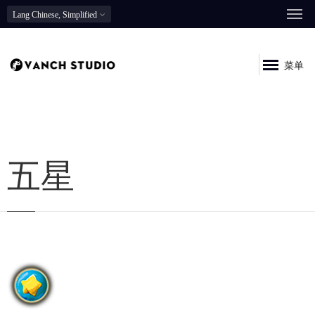
Lang
Chinese, Simplified
菜单
五星