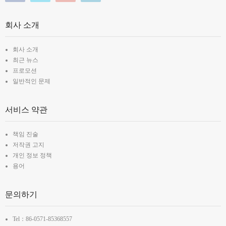
회사 소개
회사 소개
최근 뉴스
프로모션
일반적인 문제
서비스 약관
책임 진술
저작권 고지
개인 정보 정책
용어
문의하기
Tel：86-0571-85368557