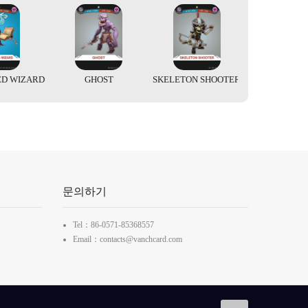
ED WIZARD
GHOST
SKELETON SHOOTER
문의하기
Tel：86-0571-85368557
Email：contacts@vanchcard.com