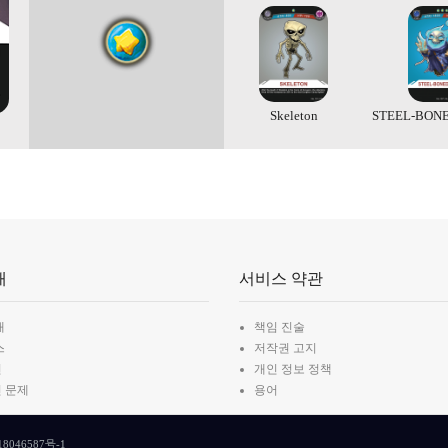
Skeleton
STEEL-BON
개
서비스 약관
개
책임 진술
스
저작권 고지
션
개인 정보 정책
 문제
용어
8046587号-1