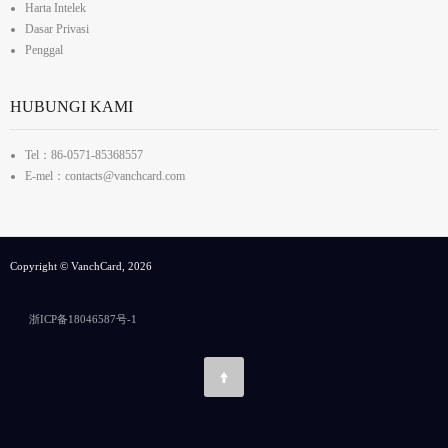
Harta Intelek
Dasar Privasi
Penggal
HUBUNGI KAMI
Tel：86-0571-85368557
E-mel：contacts@vanchcard.com
Copyright © VanchCard, 2026
浙ICP备18046587号-1