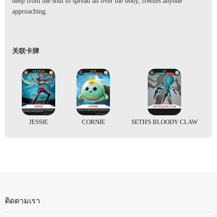
deep from the soul to spread all over the body, freezes anyone
approaching.
关联卡牌
JESSIE
CORNIE
SETH'S BLOODY CLAW
ติดตามเรา