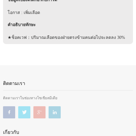
โอกาส : เพิ่มเลือด
คำอธิบายทักษะ
★ช็อคเวฟ：ปริมาณเลือดของฝ่ายตรงข้ามคนต่อไปจะลดลง 30%
ติดตามเรา
ติดตามเราในช่องทางโซเชียลมีเดีย
เกี่ยวกับ