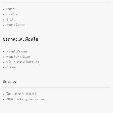
เกี่ยวกับ
ข่าวสาร
ร้านค้า
คำถามที่พบบ่อย
ข้อตกลงและเงื่อนไข
ความรับผิดชอบ
ทรัพย์สินทางปัญญา
นโยบายความเป็นส่วนตัว
ข้อตกลง
ติดต่อเรา
โทร：86-0571-85368557
อีเมล：contacts@vanchcard.com