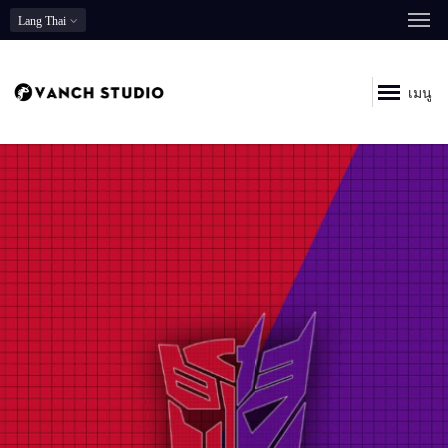
Lang
Thai
เมนู