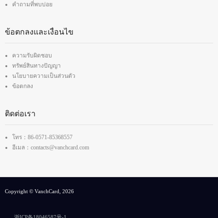
คำถามที่พบบ่อย
ข้อตกลงและเงื่อนไข
ความรับผิดชอบ
ทรัพย์สินทางปัญญา
นโยบายความเป็นส่วนตัว
ข้อตกลง
ติดต่อเรา
โทร：86-0571-85368557
อีเมล：contacts@vanchcard.com
Copyright © VanchCard, 2026
浙ICP备18046587号-1