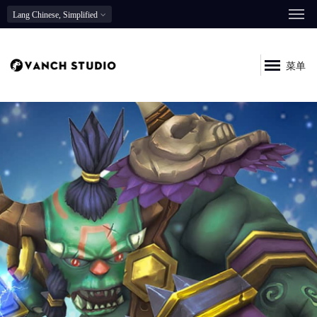
Lang
Chinese, Simplified
菜单