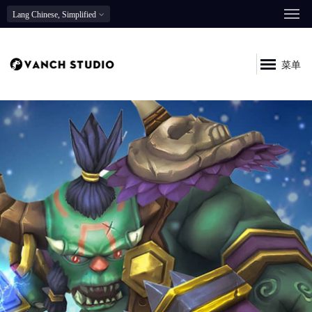
Lang
Chinese, Simplified
菜单