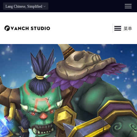
Lang
Chinese, Simplified
菜单