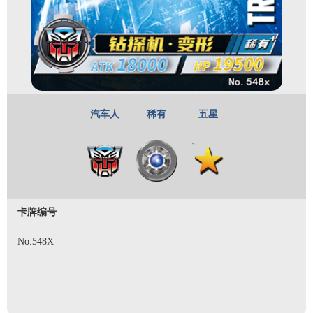
汽车人
稀有
五星
卡牌编号
No.548X