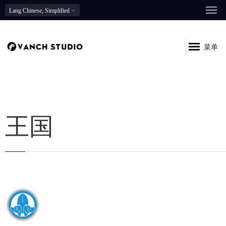
Lang
Chinese, Simplified
菜单
王国