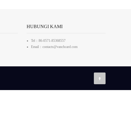
HUBUNGI KAMI
Tel：86-0571-85368557
Email：contacts@vanchcard.com