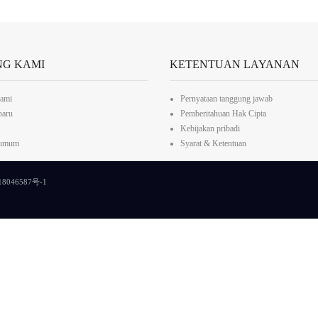
NG KAMI
KETENTUAN LAYANAN
kami
Pernyataan tanggung jawab
baru
Pemberitahuan Hak Cipta
Kebijakan pribadi
 umum
Syarat & Ketentuan
8046587号-1