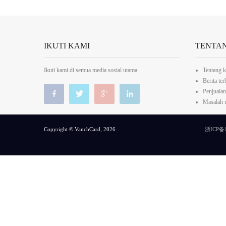
IKUTI KAMI
TENTA
Ikuti kami di semua media sosial utama
Tentang 
Berita ter
Penjualan
Masalah
Copyright © VanchCard, 2026
浙ICP备1