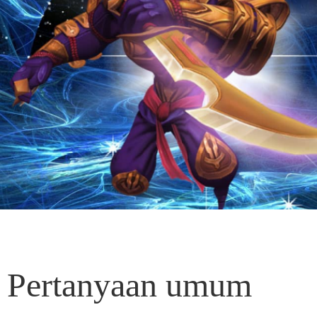
Pertanyaan umum