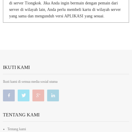
di server Tiongkok. Jika Anda ingin bermain dengan pemain dari
server di wilayah lain, Anda perlu membeli kartu di wilayah server
yang sama dan mengunduh versi APLIKASI yang sesuai.
IKUTI KAMI
Ikuti kami di semua media sosial utama
TENTANG KAMI
Tentang kami