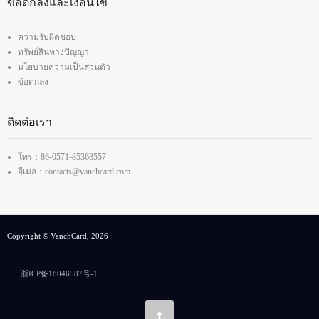
ข้อตกลงและเงื่อนไข
ความรับผิดชอบ
ทรัพย์สินทางปัญญา
นโยบายความเป็นส่วนตัว
ข้อตกลง
ติดต่อเรา
โทร：86-0571-85368557
อีเมล：contacts@vanchcard.com
Copyright © VanchCard, 2026
浙ICP备18046587号-1