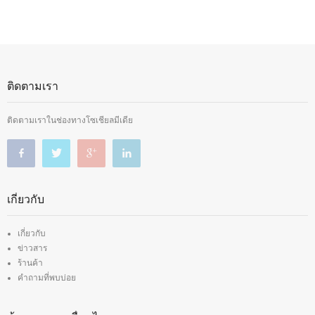
ติดตามเรา
ติดตามเราในช่องทางโซเชียลมีเดีย
เกี่ยวกับ
เกี่ยวกับ
ข่าวสาร
ร้านค้า
คำถามที่พบบ่อย