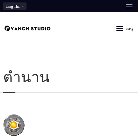
Lang
Thai
เมนู
ตำนาน