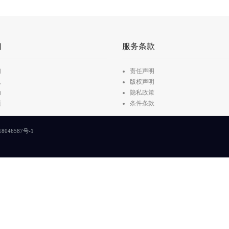
们
服务条款
们
责任声明
息
版权声明
动
隐私政策
题
条件条款
8046587号-1