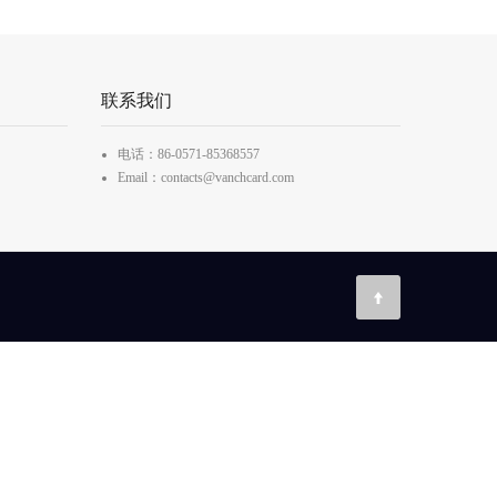
联系我们
电话：86-0571-85368557
Email：contacts@vanchcard.com