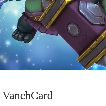
VanchCard