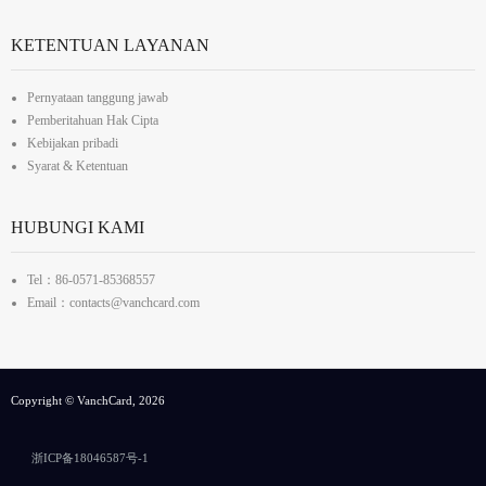
KETENTUAN LAYANAN
Pernyataan tanggung jawab
Pemberitahuan Hak Cipta
Kebijakan pribadi
Syarat & Ketentuan
HUBUNGI KAMI
Tel：86-0571-85368557
Email：contacts@vanchcard.com
Copyright © VanchCard, 2026
浙ICP备18046587号-1