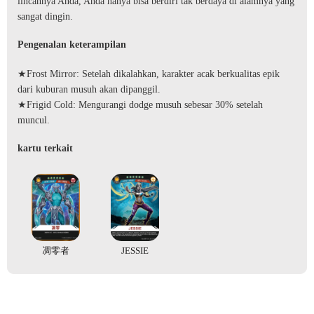
lincahnya Anda, Anda hanya bisa berdiri tak berdaya di alamnya yang
sangat dingin.
Pengenalan keterampilan
★Frost Mirror: Setelah dikalahkan, karakter acak berkualitas epik
dari kuburan musuh akan dipanggil.
★Frigid Cold: Mengurangi dodge musuh sebesar 30% setelah
muncul.
kartu terkait
凋零者
JESSIE