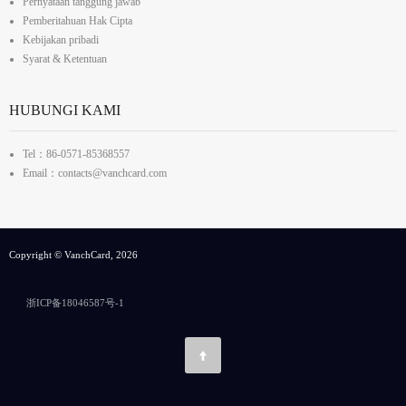
Pernyataan tanggung jawab
Pemberitahuan Hak Cipta
Kebijakan pribadi
Syarat & Ketentuan
HUBUNGI KAMI
Tel：86-0571-85368557
Email：contacts@vanchcard.com
Copyright © VanchCard, 2026
浙ICP备18046587号-1