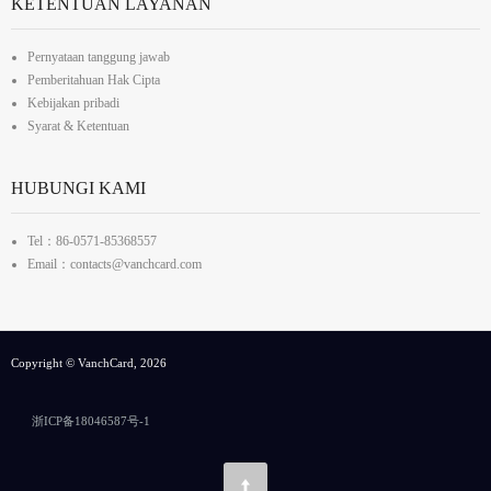
KETENTUAN LAYANAN
Pernyataan tanggung jawab
Pemberitahuan Hak Cipta
Kebijakan pribadi
Syarat & Ketentuan
HUBUNGI KAMI
Tel：86-0571-85368557
Email：contacts@vanchcard.com
Copyright © VanchCard, 2026
浙ICP备18046587号-1