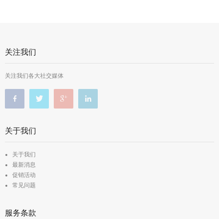
关注我们
关注我们各大社交媒体
关于我们
关于我们
最新消息
促销活动
常见问题
服务条款