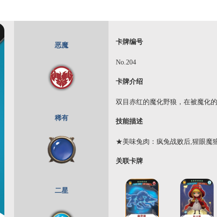
卡牌编号
恶魔
No.204
卡牌介绍
双目赤红的魔化野狼，在被魔化
稀有
技能描述
★美味兔肉：疯兔战败后,猩眼魔狼
关联卡牌
二星